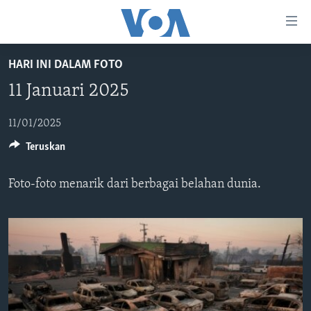
Tautan-
tautan
Akses
HARI INI DALAM FOTO
BERANDA
Lanjut
11 Januari 2025
ke
DUNIA
Konten
VIDEO
11/01/2025
Utama
Teruskan
Lanjut
POLYGRAPH
ke
DAFTAR PROGRAM
Navigasi
Foto-foto menarik dari berbagai belahan dunia.
Utama
Learning English
Lanjut
ke
IKUTI KAMI
Pencarian