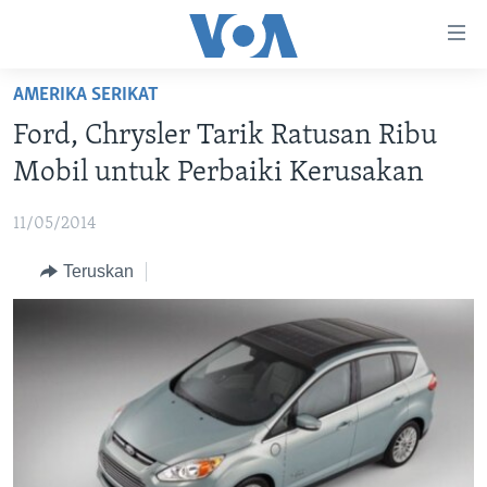
Tautan-
tautan
Akses
AMERIKA SERIKAT
BERANDA
Lanjut
Ford, Chrysler Tarik Ratusan Ribu
ke
DUNIA
Mobil untuk Perbaiki Kerusakan
Konten
VIDEO
Utama
11/05/2014
Lanjut
POLYGRAPH
ke
Teruskan
DAFTAR PROGRAM
Navigasi
Utama
Learning English
Lanjut
ke
IKUTI KAMI
Pencarian