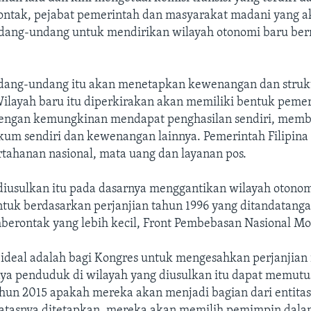
ntak, pejabat pemerintah dan masyarakat madani yang a
dang-undang untuk mendirikan wilayah otonomi baru be
dang-undang itu akan menetapkan kewenangan dan struk
ilayah baru itu diperkirakan akan memiliki bentuk peme
engan kemungkinan mendapat penghasilan sendiri, memb
um sendiri dan kewenangan lainnya. Pemerintah Filipina
tahanan nasional, mata uang dan layanan pos.
diusulkan itu pada dasarnya menggantikan wilayah otono
ntuk berdasarkan perjanjian tahun 1996 yang ditandatanga
erontak yang lebih kecil, Front Pembebasan Nasional Mo
ideal adalah bagi Kongres untuk mengesahkan perjanjian 
paya penduduk di wilayah yang diusulkan itu dapat memut
hun 2015 apakah mereka akan menjadi bagian dari entitas 
batasnya ditetapkan, mereka akan memilih pemimpin dal