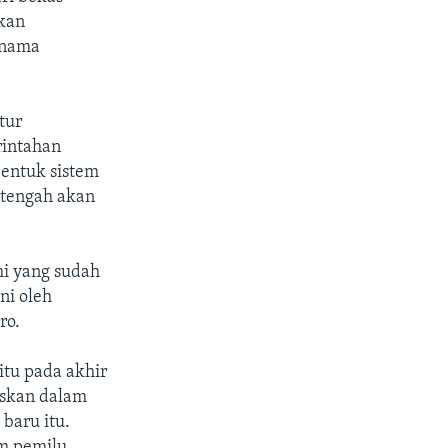
kan
rnama
tur
rintahan
entuk sistem
 tengah akan
mi yang sudah
ni oleh
ro.
itu pada akhir
uskan dalam
baru itu.
am pemilu