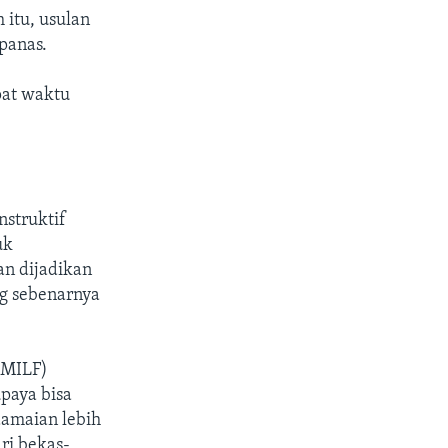
 itu, usulan
panas.
pat waktu
nstruktif
uk
an dijadikan
ng sebenarnya
(MILF)
paya bisa
damaian lebih
ari bekas-