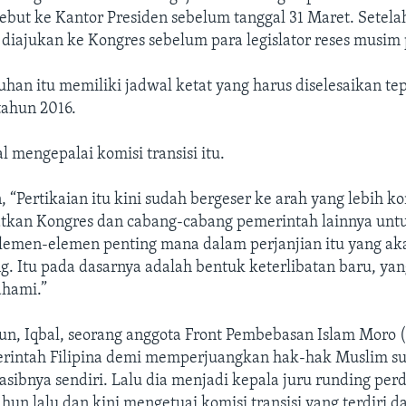
sebut ke Kantor Presiden sebelum tanggal 31 Maret. Setelah
 diajukan ke Kongres sebelum para legislator reses musim 
uhan itu memiliki jadwal ketat yang harus diselesaikan te
tahun 2016.
 mengepalai komisi transisi itu.
 “Pertikaian itu kini sudah bergeser ke arah yang lebih ko
tkan Kongres dan cabang-cabang pemerintah lainnya unt
emen-elemen penting mana dalam perjanjian itu yang ak
. Itu pada dasarnya adalah bentuk keterlibatan baru, ya
ahami.”
un, Iqbal, seorang anggota Front Pembebasan Islam Moro 
intah Filipina demi memperjuangkan hak-hak Muslim su
sibnya sendiri. Lalu dia menjadi kepala juru runding per
ahun lalu dan kini mengetuai komisi transisi yang terdiri d