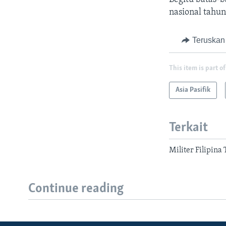
nasional tahun
Teruskan
This item is part of
Asia Pasifik
Terkait
Militer Filipin
Continue reading