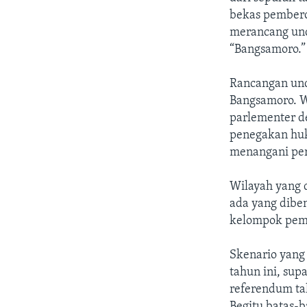
bekas pembero
merancang un
“Bangsamoro.”
Rancangan un
Bangsamoro. W
parlementer d
penegakan huk
menangani per
Wilayah yang 
ada yang dibe
kelompok pemb
Skenario yang 
tahun ini, su
referendum ta
Begitu batas-