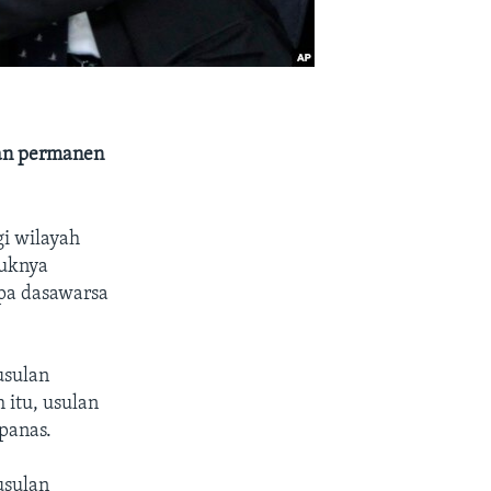
ian permanen
i wilayah
duknya
apa dasawarsa
usulan
 itu, usulan
panas.
usulan