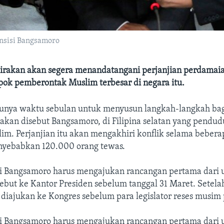
ansisi Bangsamoro
rkirakan akan segera menandatangani perjanjian perdama
ok pemberontak Muslim terbesar di negara itu.
punya waktu sebulan untuk menyusun langkah-langkah bag
 akan disebut Bangsamoro, di Filipina selatan yang pendu
im. Perjanjian itu akan mengakhiri konflik selama beber
nyebabkan 120.000 orang tewas.
si Bangsamoro harus mengajukan rancangan pertama dari 
sebut ke Kantor Presiden sebelum tanggal 31 Maret. Setelah
 diajukan ke Kongres sebelum para legislator reses musim 
si Bangsamoro harus mengajukan rancangan pertama dari 