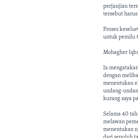
perjanjian ter
tersebut harus
Proses keselur
untuk pemilu 
Mohagher Iqbal
Ia mengatakan,
dengan meliba
menentukan el
undang-undang
kurang saya p
Selama 40 tah
melawan pemer
menentukan na
dari sepuluh t