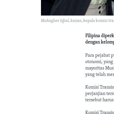
Mohagher Iqbal, kanan, kepala komisi tr
Filipina dipe
dengan kelomp
Para pejabat 
otonomi, yang
mayoritas Musl
yang telah me
Komisi Transi
perjanjian ter
tersebut harus
Komisi Transi