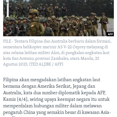
Bahasa-bahasa
FILE - Tentara Filipina dan Australia berbaris dalam formasi,
sementara helikopter marinir AS V-22 Osprey melayang di
atas selama latihan militer Alon, di pangkalan angkatan laut
kota San Antonio, provinsi Zambales, utara Manila, 25
Agustus 2023. (TED ALJIBE / AFP)
Filipina akan mengadakan latihan angkatan laut
bersama dengan Amerika Serikat, Jepang dan
Australia, kata dua sumber diplomatik kepada AFP,
Kamis (4/4), seiring upaya keempat negara itu untuk
memperdalam hubungan militer dalam melawan
pengaruh China yang semakin besar di kawasan Asia-