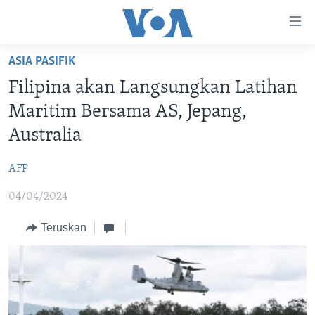
Tautan-
tautan
Akses
ASIA PASIFIK
BERANDA
Lanjut
Filipina akan Langsungkan Latihan
ke
DUNIA
Maritim Bersama AS, Jepang,
Konten
VIDEO
Utama
Australia
Lanjut
POLYGRAPH
ke
AFP
DAFTAR PROGRAM
Navigasi
04/04/2024
Utama
Learning English
Lanjut
Teruskan
ke
IKUTI KAMI
Pencarian