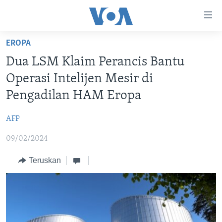
Tautan-
tautan
Akses
EROPA
BERANDA
Lanjut
Dua LSM Klaim Perancis Bantu
ke
DUNIA
Operasi Intelijen Mesir di
Konten
VIDEO
Utama
Pengadilan HAM Eropa
Lanjut
POLYGRAPH
ke
AFP
DAFTAR PROGRAM
Navigasi
09/02/2024
Utama
Learning English
Lanjut
Teruskan
ke
IKUTI KAMI
Pencarian