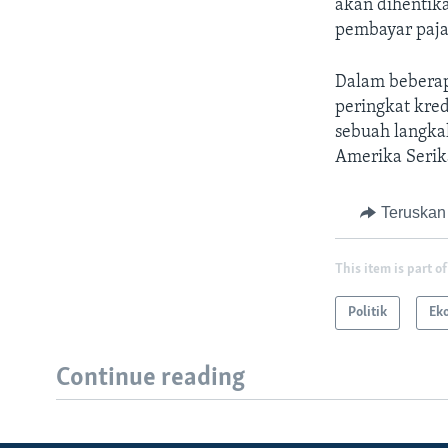
akan dihentik
pembayar pajak
Dalam beberap
peringkat kred
sebuah langka
Amerika Serika
Teruskan
This item is part of
Politik
Ek
Continue reading