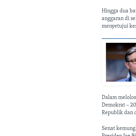
Hingga dua ba
anggaran di s
menyetujui ke
Dalam melolos
Demokrat – 209
Republik dan 
Senat kemungk