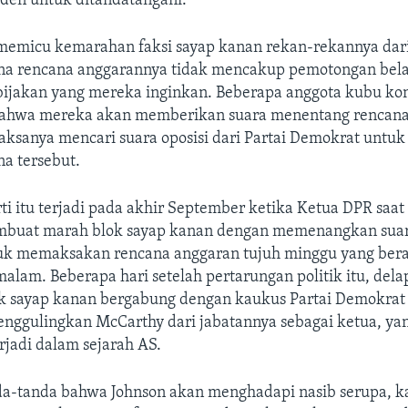
iden untuk ditandatangani.
 memicu kemarahan faksi sayap kanan rekan-rekannya dari
na rencana anggarannya tidak mencakup pemotongan bela
ijakan yang mereka inginkan. Beberapa anggota kubu kon
ahwa mereka akan memberikan suara menentang rencana
ksanya mencari suara oposisi dari Partai Demokrat untu
na tersebut.
ti itu terjadi pada akhir September ketika Ketua DPR saat 
buat marah blok sayap kanan dengan memenangkan suar
k memaksakan rencana anggaran tujuh minggu yang bera
alam. Beberapa hari setelah pertarungan politik itu, del
ik sayap kanan bergabung dengan kaukus Partai Demokrat
enggulingkan McCarthy dari jabatannya sebagai ketua, y
rjadi dalam sejarah AS.
da-tanda bahwa Johnson akan menghadapi nasib serupa, k