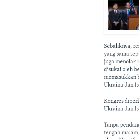
Sebaliknya, r
yang sama sepe
juga menolak 
disukai oleh b
memasukkan ba
Ukraina dan I
Kongres diper
Ukraina dan I
Tanpa pendana
tengah malam,