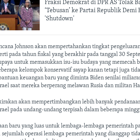
Fraksi Demokrat di DPR AS Tolak B
‘Tebusan’ ke Partai Republik Demi 
'Shutdown'
encana Johnson akan mempertahankan tingkat pengeluaran
rti pada tahun fiskal yang berakhir pada tanggal 30 Sept
upaya untuk memasukkan isu-isu budaya yang memecah b
eberapa kelompok konservatif sayap kanan tetapi juga tid
ntuan keuangan baru yang diminta Biden senilai miliara
srael saat mereka berperang melawan Rusia dan militan H
kirakan akan mempertimbangkan lebih banyak pendanaa
srael pada undang-undang terpisah dalam beberapa ming
an baru yang luas untuk lembaga-lembaga pemerintah p
 sejumlah operasi lembaga pemerintah yang dianggap tid