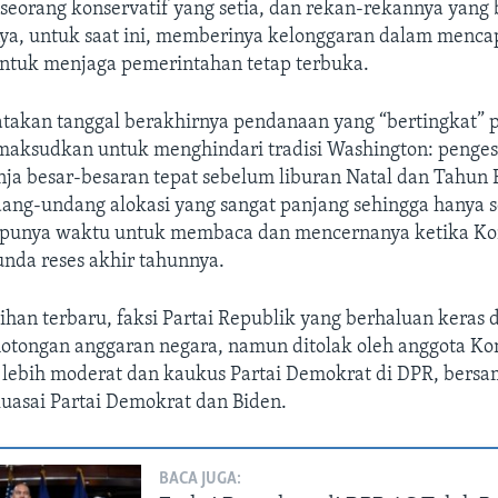
 seorang konservatif yang setia, dan rekan-rekannya yang 
a, untuk saat ini, memberinya kelonggaran dalam menca
ntuk menjaga pemerintahan tetap terbuka.
takan tanggal berakhirnya pendanaan yang “bertingkat” 
maksudkan untuk menghindari tradisi Washington: penge
nja besar-besaran tepat sebelum liburan Natal dan Tahun 
ang-undang alokasi yang sangat panjang sehingga hanya s
ng punya waktu untuk membaca dan mencernanya ketika Ko
nda reses akhir tahunnya.
ihan terbaru, faksi Partai Republik yang berhaluan keras 
tongan anggaran negara, namun ditolak oleh anggota Kon
 lebih moderat dan kaukus Partai Demokrat di DPR, bers
kuasai Partai Demokrat dan Biden.
BACA JUGA: