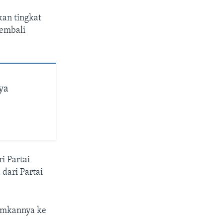
kan tingkat
kembali
ya
i Partai
dari Partai
rimkannya ke