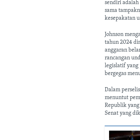
sendiri adalah
sama tampakny
kesepakatan u
Johnson menga
tahun 2024 di
anggaran bela
rancangan und
legislatif ya
bergegas menu
Dalam perselis
menuntut pemo
Republik yang
Senat yang di