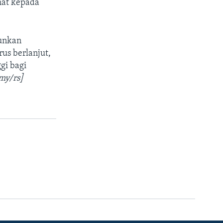
hat kepada
runkan
us berlanjut,
gi bagi
my/rs]