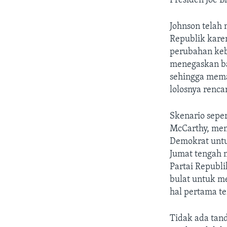
Presiden Joe B
Johnson telah
Republik kare
perubahan keb
menegaskan b
sehingga mema
lolosnya renca
Skenario seper
McCarthy, mem
Demokrat untu
Jumat tengah m
Partai Republ
bulat untuk m
hal pertama te
Tidak ada tan