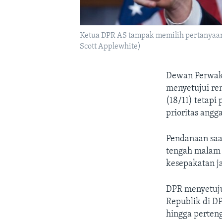
Ketua DPR AS tampak memilih pertanyaan 
Scott Applewhite)
Dewan Perwaki
menyetujui re
(18/11) tetap
prioritas angg
Pendanaan saa
tengah malam 
kesepakatan j
DPR menyetuju
Republik di D
hingga perteng