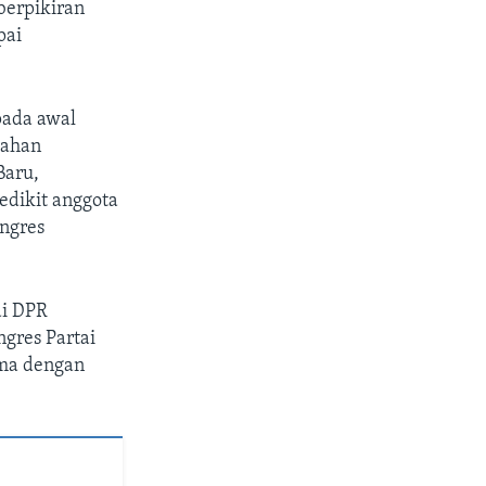
berpikiran
pai
pada awal
sahan
Baru,
edikit anggota
ngres
di DPR
gres Partai
ama dengan