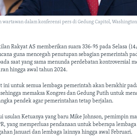
wartawan dalam konferensi pers di Gedung Capitol, Washington, 
lan Rakyat AS memberikan suara 336-95 pada Selasa (14/
ncana guna mencegah penutupan sebagian pemerintah pad
i pada saat yang sama menunda perdebatan kontroversial 
aran hingga awal tahun 2024.
t ini untuk semua lembaga pemerintah akan berakhir pada
sehingga memaksa Kongres dan Gedung Putih untuk men
angka pendek agar pemerintahan tetap berjalan.
i usulan Ketuanya yang baru Mike Johnson, pemimpin may
PR, yang memperluas pendanaan untuk beberapa lembaga
ahan Januari dan lembaga lainnya hingga awal Februari.