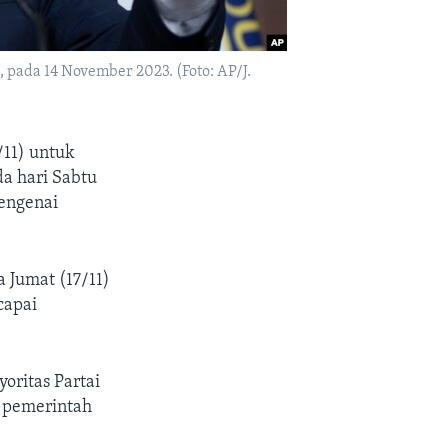
pada 14 November 2023. (Foto: AP/J.
11) untuk
a hari Sabtu
mengenai
 Jumat (17/11)
capai
oritas Partai
 pemerintah