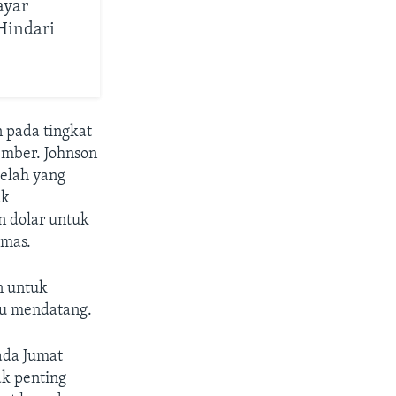
ayar
Hindari
 pada tingkat
ember. Johnson
elah yang
ak
n dolar untuk
amas.
n untuk
gu mendatang.
ada Jumat
ak penting