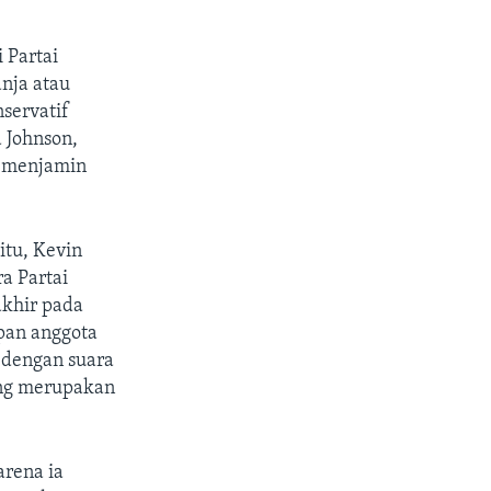
 Partai
nja atau
servatif
 Johnson,
k menjamin
itu, Kevin
a Partai
khir pada
apan anggota
 dengan suara
ang merupakan
arena ia