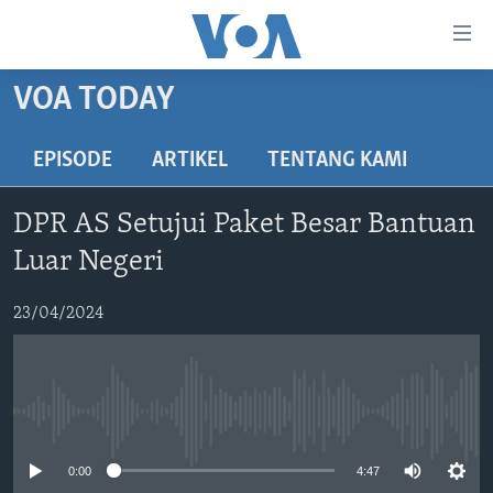
Tautan-
tautan
Akses
VOA TODAY
BERANDA
Lanjut
ke
DUNIA
EPISODE
ARTIKEL
TENTANG KAMI
Konten
VIDEO
Utama
DPR AS Setujui Paket Besar Bantuan
Lanjut
POLYGRAPH
Luar Negeri
ke
DAFTAR PROGRAM
Navigasi
23/04/2024
Utama
Learning English
Lanjut
ke
IKUTI KAMI
Pencarian
No media source currently available
0:00
4:47