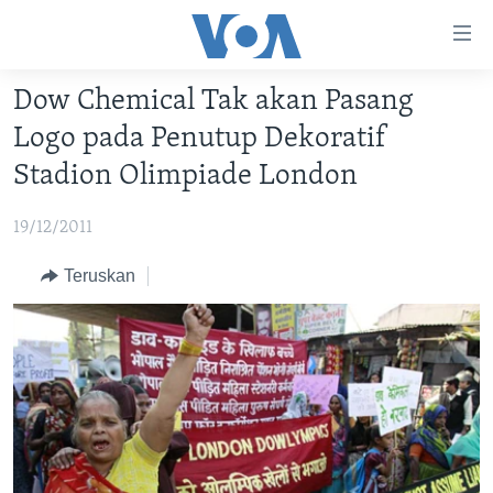
Tautan-
tautan
Akses
Dow Chemical Tak akan Pasang
BERANDA
Lanjut
Logo pada Penutup Dekoratif
ke
DUNIA
Stadion Olimpiade London
Konten
VIDEO
Utama
19/12/2011
Lanjut
POLYGRAPH
ke
DAFTAR PROGRAM
Teruskan
Navigasi
Utama
Learning English
Lanjut
ke
IKUTI KAMI
Pencarian