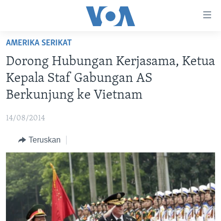
Tautan-
tautan
Akses
AMERIKA SERIKAT
BERANDA
Lanjut
Dorong Hubungan Kerjasama, Ketua
ke
DUNIA
Kepala Staf Gabungan AS
Konten
VIDEO
Utama
Berkunjung ke Vietnam
Lanjut
POLYGRAPH
ke
14/08/2014
DAFTAR PROGRAM
Navigasi
Teruskan
Utama
Learning English
Lanjut
ke
IKUTI KAMI
Pencarian