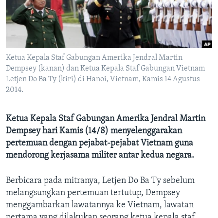
Bahasa-bahasa
Ketua Kepala Staf Gabungan Amerika Jendral Martin
Dempsey (kanan) dan Ketua Kepala Staf Gabungan Vietnam
Letjen Do Ba Ty (kiri) di Hanoi, Vietnam, Kamis 14 Agustus
2014.
Ketua Kepala Staf Gabungan Amerika Jendral Martin
Dempsey hari Kamis (14/8) menyelenggarakan
pertemuan dengan pejabat-pejabat Vietnam guna
mendorong kerjasama militer antar kedua negara.
Berbicara pada mitranya, Letjen Do Ba Ty sebelum
melangsungkan pertemuan tertutup, Dempsey
menggambarkan lawatannya ke Vietnam, lawatan
pertama yang dilakukan seorang ketua kepala staf