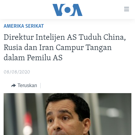
Tautan-
tautan
Akses
AMERIKA SERIKAT
BERANDA
Lanjut
Direktur Intelijen AS Tuduh China,
ke
DUNIA
Rusia dan Iran Campur Tangan
Konten
VIDEO
Utama
dalam Pemilu AS
Lanjut
POLYGRAPH
ke
08/08/2020
DAFTAR PROGRAM
Navigasi
Teruskan
Utama
Learning English
Lanjut
ke
IKUTI KAMI
Pencarian