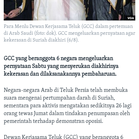
Bahasa-bahasa
Para Menlu Dewan Kerjasama Teluk (GCC) dalam pertemuan
di Arab Saudi (foto: dok). GCC mengeluarkan pernyataan agar
kekerasan di Suriah diakhiri (6/8).
GCC yang beranggota 6 negara mengeluarkan
pernyataan Sabtu yang menyerukan diakhirinya
kekerasan dan dilaksanakannya pembaharuan.
Negara-negara Arab di Teluk Persia telah membuka
suara mengenai pertumpahan darah di Suriah,
sementara para aktivis mengatakan sedikitnya 26 lagi
orang tewas Jumat dalam tindakan penumpasan oleh
pemerintah terhadap demonstran oposisi.
Dewan Kerjasama Teluk (GCC) yang beranggota 6