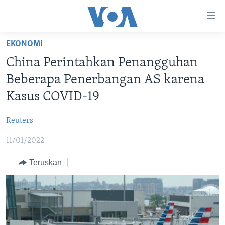
Tautan-
tautan
Akses
EKONOMI
BERANDA
Lanjut
China Perintahkan Penangguhan
ke
DUNIA
Beberapa Penerbangan AS karena
Konten
VIDEO
Utama
Kasus COVID-19
Lanjut
POLYGRAPH
ke
Reuters
DAFTAR PROGRAM
Navigasi
11/01/2022
Utama
Learning English
Lanjut
Teruskan
ke
IKUTI KAMI
Pencarian