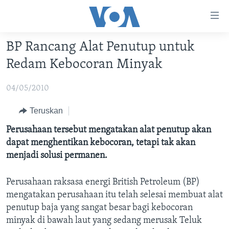
Tautan-
tautan
Akses
BP Rancang Alat Penutup untuk
BERANDA
Lanjut
Redam Kebocoran Minyak
ke
DUNIA
Konten
04/05/2010
VIDEO
Utama
Lanjut
POLYGRAPH
Teruskan
ke
DAFTAR PROGRAM
Perusahaan tersebut mengatakan alat penutup akan
Navigasi
dapat menghentikan kebocoran, tetapi tak akan
Utama
Learning English
menjadi solusi permanen.
Lanjut
ke
Perusahaan raksasa energi British Petroleum (BP)
IKUTI KAMI
Pencarian
mengatakan perusahaan itu telah selesai membuat alat
penutup baja yang sangat besar bagi kebocoran
minyak di bawah laut yang sedang merusak Teluk