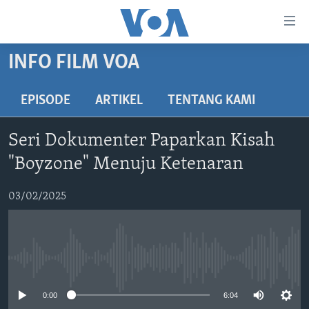
Tautan-
tautan
Akses
INFO FILM VOA
BERANDA
Lanjut
ke
DUNIA
EPISODE
ARTIKEL
TENTANG KAMI
Konten
VIDEO
Utama
Seri Dokumenter Paparkan Kisah
Lanjut
POLYGRAPH
"Boyzone" Menuju Ketenaran
ke
DAFTAR PROGRAM
Navigasi
03/02/2025
Utama
Learning English
Lanjut
ke
IKUTI KAMI
Pencarian
No media source currently available
0:00
6:04