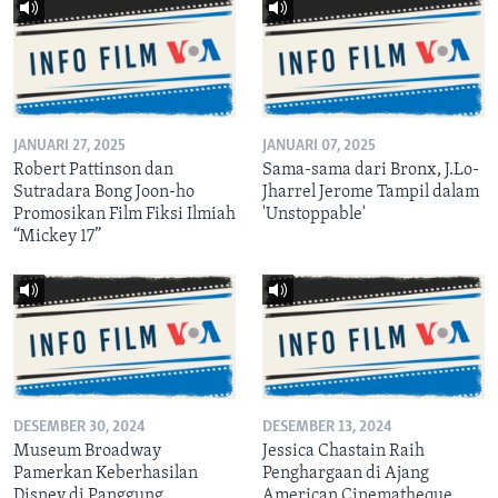
JANUARI 27, 2025
JANUARI 07, 2025
Robert Pattinson dan
Sama-sama dari Bronx, J.Lo-
Sutradara Bong Joon-ho
Jharrel Jerome Tampil dalam
Promosikan Film Fiksi Ilmiah
'Unstoppable'
“Mickey 17”
DESEMBER 30, 2024
DESEMBER 13, 2024
Museum Broadway
Jessica Chastain Raih
Pamerkan Keberhasilan
Penghargaan di Ajang
Disney di Panggung
American Cinematheque