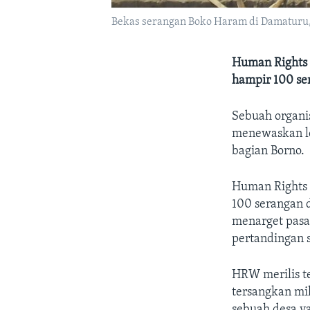
Bekas serangan Boko Haram di Damaturu, Ni
Human Rights 
hampir 100 se
Sebuah organi
menewaskan leb
bagian Borno.
Human Rights 
100 serangan 
menarget pasa
pertandingan 
HRW merilis te
tersangkan mi
sebuah desa y