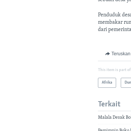
Penduduk desa
membakar ruma
dari pemerinta
Teruskan
This item is part of
Afrika
Dun
Terkait
Malala Desak Bo
Pemimpin Boko 