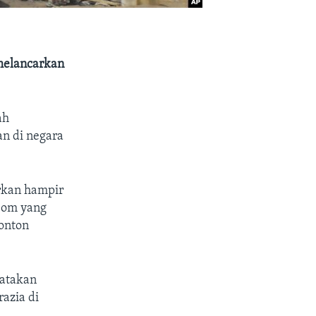
melancarkan
ah
an di negara
rkan hampir
bom yang
onton
gatakan
azia di