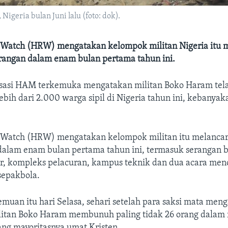
geria bulan Juni lalu (foto: dok).
Watch (HRW) mengatakan kelompok militan Nigeria itu 
rangan dalam enam bulan pertama tahun ini.
sasi HAM terkemuka mengatakan militan Boko Haram tel
ih dari 2.000 warga sipil di Nigeria tahun ini, kebanyak
Watch (HRW) mengatakan kelompok militan itu melanca
dalam enam bulan pertama tahun ini, termasuk serangan 
r, kompleks pelacuran, kampus teknik dan dua acara men
sepakbola.
muan itu hari Selasa, sehari setelah para saksi mata men
litan Boko Haram membunuh paling tidak 26 orang dalam r
ang mayoritasnya umat Kristen.