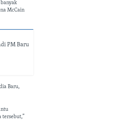
h banyak
dona McCain
adi PM Baru
dia Baru,
antu
 tersebut,”