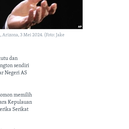
Arizona, 3 Mei 2024. (Foto: Jake
kutu dan
ngton sendiri
ar Negeri AS
olomon memilih
tara Kepulauan
rika Serikat