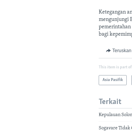
Ketegangan ant
mengunjungi B
pemerintahan 
bagi kepemimp
Teruskan
This item is part of
Asia Pasifik
Terkait
Kepulauan Solom
Sogavare Tidak 