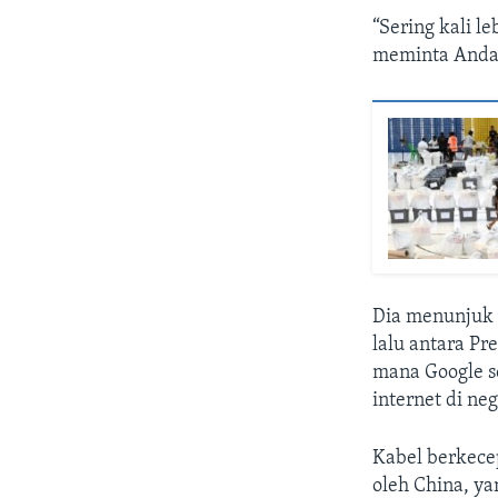
“Sering kali l
meminta Anda 
Dia menunjuk 
lalu antara Pr
mana Google s
internet di ne
Kabel berkecep
oleh China, ya