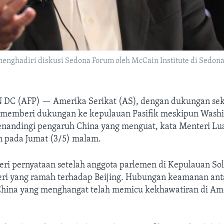
nghadiri diskusi Sedona Forum oleh McCain Institute di Sedona, 
 DC (AFP) —
Amerika Serikat (AS), dengan dukungan se
, memberi dukungan ke kepulauan Pasifik meskipun Washi
enandingi pengaruh China yang menguat, kata Menteri Lu
n pada Jumat (3/5) malam.
ri pernyataan setelah anggota parlemen di Kepulauan S
ri yang ramah terhadap Beijing. Hubungan keamanan an
hina yang menghangat telah memicu kekhawatiran di Ame