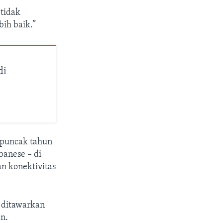
 tidak
ih baik.”
di
 puncak tahun
banese – di
n konektivitas
g ditawarkan
an.