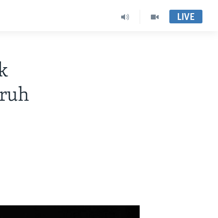
LIVE
k
aruh