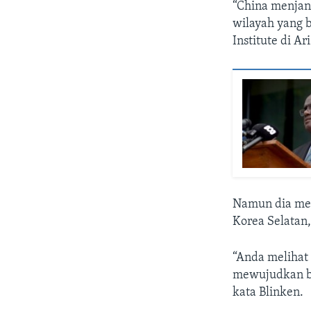
“China menjan
wilayah yang b
Institute di Ar
Namun dia men
Korea Selatan,
“Anda melihat
mewujudkan be
kata Blinken.