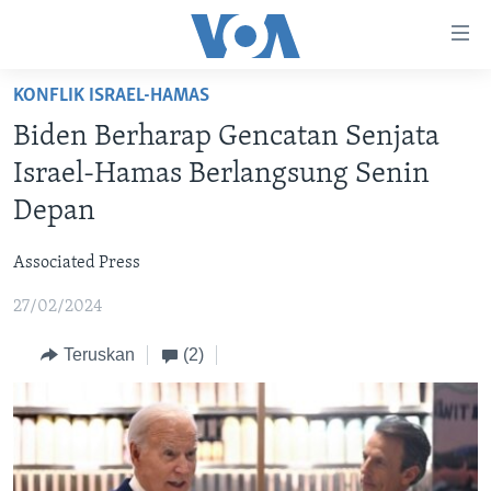
Tautan-
tautan
Akses
KONFLIK ISRAEL-HAMAS
BERANDA
Lanjut
Biden Berharap Gencatan Senjata
ke
DUNIA
Israel-Hamas Berlangsung Senin
Konten
VIDEO
Utama
Depan
Lanjut
POLYGRAPH
ke
Associated Press
DAFTAR PROGRAM
Navigasi
27/02/2024
Utama
Learning English
Lanjut
Teruskan
(2)
ke
IKUTI KAMI
Pencarian