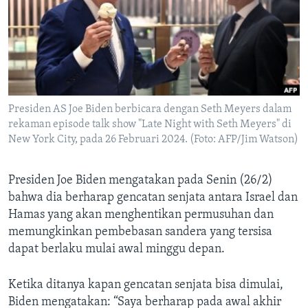
Bahasa-bahasa
Presiden AS Joe Biden berbicara dengan Seth Meyers dalam
rekaman episode talk show "Late Night with Seth Meyers" di
New York City, pada 26 Februari 2024. (Foto: AFP/Jim Watson)
Presiden Joe Biden mengatakan pada Senin (26/2)
bahwa dia berharap gencatan senjata antara Israel dan
Hamas yang akan menghentikan permusuhan dan
memungkinkan pembebasan sandera yang tersisa
dapat berlaku mulai awal minggu depan.
Ketika ditanya kapan gencatan senjata bisa dimulai,
Biden mengatakan: “Saya berharap pada awal akhir