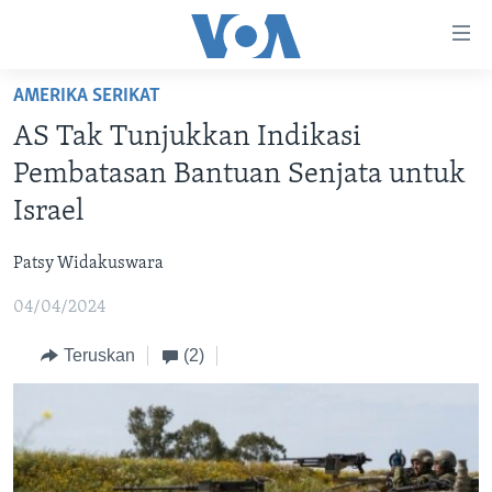
Tautan-
tautan
Akses
AMERIKA SERIKAT
BERANDA
Lanjut
AS Tak Tunjukkan Indikasi
ke
DUNIA
Pembatasan Bantuan Senjata untuk
Konten
VIDEO
Utama
Israel
Lanjut
POLYGRAPH
ke
Patsy Widakuswara
DAFTAR PROGRAM
Navigasi
04/04/2024
Utama
Learning English
Lanjut
Teruskan
(2)
ke
IKUTI KAMI
Pencarian