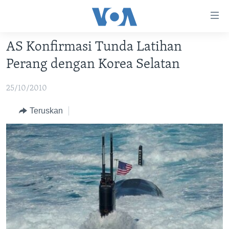
Tautan-
tautan
Akses
AS Konfirmasi Tunda Latihan
BERANDA
Lanjut
Perang dengan Korea Selatan
ke
DUNIA
Konten
25/10/2010
VIDEO
Utama
Lanjut
POLYGRAPH
Teruskan
ke
DAFTAR PROGRAM
Navigasi
Utama
Learning English
Lanjut
ke
IKUTI KAMI
Pencarian