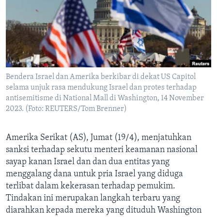
Bahasa-bahasa
Bendera Israel dan Amerika berkibar di dekat US Capitol
selama unjuk rasa mendukung Israel dan protes terhadap
antisemitisme di National Mall di Washington, 14 November
2023. (Foto: REUTERS/Tom Brenner)
Amerika Serikat (AS), Jumat (19/4), menjatuhkan
sanksi terhadap sekutu menteri keamanan nasional
sayap kanan Israel dan dan dua entitas yang
menggalang dana untuk pria Israel yang diduga
terlibat dalam kekerasan terhadap pemukim.
Tindakan ini merupakan langkah terbaru yang
diarahkan kepada mereka yang dituduh Washington