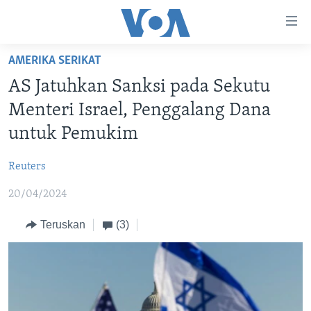
Tautan-
tautan
Akses
AMERIKA SERIKAT
BERANDA
Lanjut
AS Jatuhkan Sanksi pada Sekutu
ke
DUNIA
Menteri Israel, Penggalang Dana
Konten
VIDEO
Utama
untuk Pemukim
Lanjut
POLYGRAPH
ke
Reuters
DAFTAR PROGRAM
Navigasi
20/04/2024
Utama
Learning English
Lanjut
Teruskan
(3)
ke
IKUTI KAMI
Pencarian