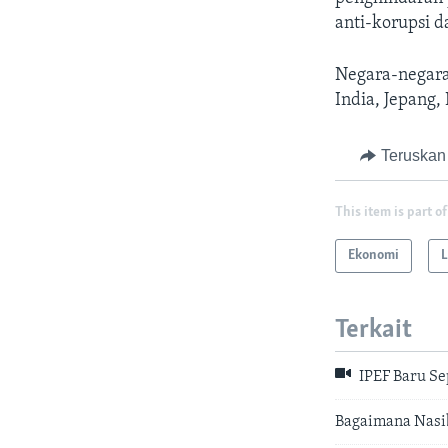
anti-korupsi 
Negara-negara 
India, Jepang,
Teruskan
This item is part of
Ekonomi
L
Terkait
IPEF Baru Se
Bagaimana Nasi