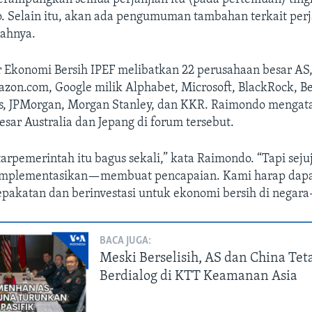
. Selain itu, akan ada pengumuman tambahan terkait perja
ahnya.
r Ekonomi Bersih IPEF melibatkan 22 perusahaan besar AS
on.com, Google milik Alphabet, Microsoft, BlackRock, Bec
, JPMorgan, Morgan Stanley, dan KKR. Raimondo mengat
besar Australia dan Jepang di forum tersebut.
tarpemerintah itu bagus sekali,” kata Raimondo. “Tapi sejuj
implementasikan—membuat pencapaian. Kami harap dap
pakatan dan berinvestasi untuk ekonomi bersih di negara-
BACA JUGA:
Meski Berselisih, AS dan China Tet
Berdialog di KTT Keamanan Asia