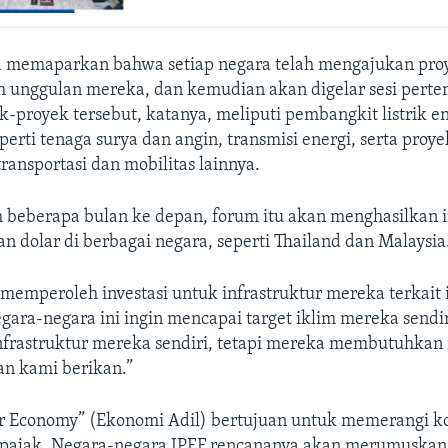
 memaparkan bahwa setiap negara telah mengajukan pro
h unggulan mereka, dan kemudian akan digelar sesi pert
ek-proyek tersebut, katanya, meliputi pembangkit listrik e
perti tenaga surya dan angin, transmisi energi, serta proy
transportasi dan mobilitas lainnya.
m beberapa bulan ke depan, forum itu akan menghasilkan i
ran dolar di berbagai negara, seperti Thailand dan Malaysia
memperoleh investasi untuk infrastruktur mereka terkait i
ara-negara ini ingin mencapai target iklim mereka sendi
rastruktur mereka sendiri, tetapi mereka membutuhkan
an kami berikan.”
air Economy” (Ekonomi Adil) bertujuan untuk memerangi k
 pajak. Negara-negara IPEF rencananya akan merumuska