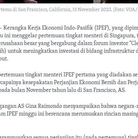
temu di San Francisco, California, 13 November 2023. (Foto: VOA
—
Kerangka Kerja Ekonomi Indo-Pasifik (IPEF), yang dipi
gu ini menggelar pertemuan tingkat menteri di Singapura,
rusahaan besar yang bergabung dalam forum investor “C
h) untuk meningkatkan investasi di bidang infrastruktur d
but.
pertemuan tingkat menteri IPEF pertama yang diadakan se
rcapainya kesepakatan Perjanjian Ekonomi Bersih dan Perj
ada bulan November tahun lalu di San Francisco, AS.
agangan AS Gina Raimondo menyampaikan bahwa negara-
am IPEF minggu ini berencana merumuskan rincian masin
rampungkan semua perjanjian itu (pada pertemuan) tingk