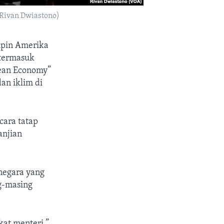
/Rivan Dwiastono)
mpin Amerika
 termasuk
lean Economy”
an iklim di
cara tatap
anjian
negara yang
g-masing
at menteri,”