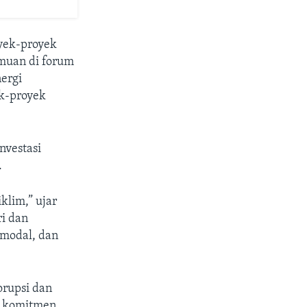
yek-proyek
emuan di forum
nergi
ek-proyek
nvestasi
.
klim,” ujar
ri dan
 modal, dan
orupsi dan
n komitmen