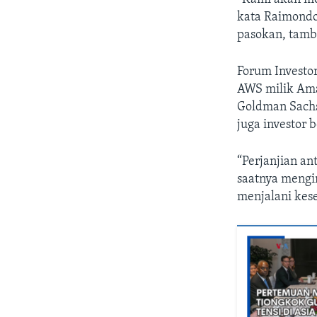
kata Raimondo
pasokan, tamb
Forum Investo
AWS milik Amaz
Goldman Sachs
juga investor 
“Perjanjian an
saatnya meng
menjalani kese