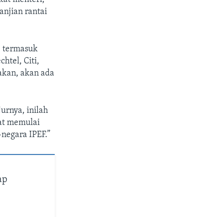
njian rantai
, termasuk
htel, Citi,
akan, akan ada
urnya, inilah
at memulai
negara IPEF.”
ap