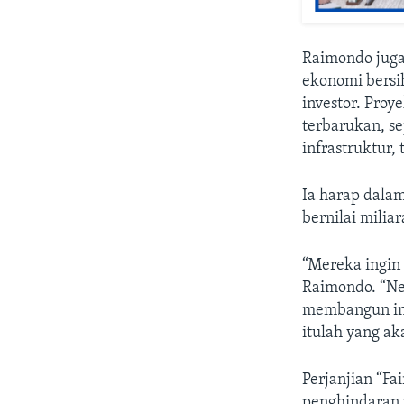
Raimondo juga
ekonomi bersi
investor. Proy
terbarukan, se
infrastruktur, 
Ia harap dala
bernilai milia
“Mereka ingin 
Raimondo. “Neg
membangun inf
itulah yang ak
Perjanjian “F
penghindaran