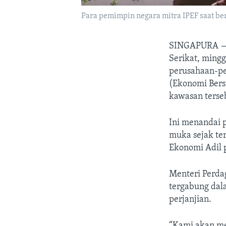
Para pemimpin negara mitra IPEF saat ber
SINGAPURA 
Serikat, ming
perusahaan-pe
(Ekonomi Bersi
kawasan terse
Ini menandai 
muka sejak te
Ekonomi Adil p
Menteri Perd
tergabung dal
perjanjian.
“Kami akan me