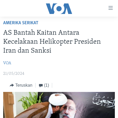
Tautan-
tautan
Akses
AMERIKA SERIKAT
BERANDA
Lanjut
AS Bantah Kaitan Antara
ke
DUNIA
Kecelakaan Helikopter Presiden
Konten
VIDEO
Utama
Iran dan Sanksi
Lanjut
POLYGRAPH
ke
VOA
DAFTAR PROGRAM
Navigasi
21/05/2024
Utama
Learning English
Lanjut
Teruskan
(1)
ke
IKUTI KAMI
Pencarian