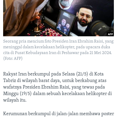
Bahasa-bahasa
Seorang pria mencium foto Presiden Iran Ebrahim Raisi, yang
meninggal dalam kecelakaan helikopter, pada upacara duka
cita di Pusat Kebudayaan Iran di Peshawar pada 21 Mei 2024.
(Foto: AFP)
Rakyat Iran berkumpul pada Selasa (21/5) di Kota
Tabriz di wilayah barat daya, untuk berkabung atas
wafatnya Presiden Ebrahim Raisi, yang tewas pada
Minggu (19/5) dalam sebuah kecelakaan helikopter di
wilayah itu.
Kerumunan berkumpul di jalan-jalan membawa poster