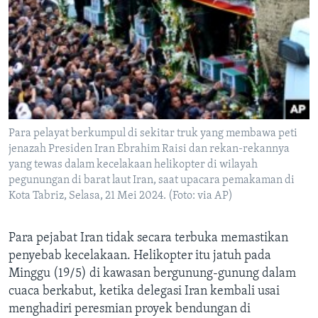
Para pelayat berkumpul di sekitar truk yang membawa peti
jenazah Presiden Iran Ebrahim Raisi dan rekan-rekannya
yang tewas dalam kecelakaan helikopter di wilayah
pegunungan di barat laut Iran, saat upacara pemakaman di
Kota Tabriz, Selasa, 21 Mei 2024. (Foto: via AP)
Para pejabat Iran tidak secara terbuka memastikan
penyebab kecelakaan. Helikopter itu jatuh pada
Minggu (19/5) di kawasan bergunung-gunung dalam
cuaca berkabut, ketika delegasi Iran kembali usai
menghadiri peresmian proyek bendungan di