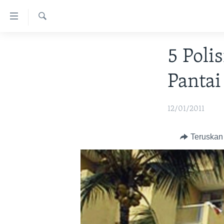
Tautan-
tautan
Cari
Akses
BERANDA
5 Poli
Lanjut
DUNIA
ke
Pantai
VIDEO
Konten
Utama
POLYGRAPH
Lanjut
12/01/2011
DAFTAR PROGRAM
ke
Navigasi
Teruskan
Utama
Lanjut
ke
Pencarian