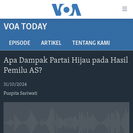
Tautan-
tautan
Akses
VOA TODAY
BERANDA
Lanjut
ke
DUNIA
EPISODE
ARTIKEL
TENTANG KAMI
Konten
VIDEO
Utama
Apa Dampak Partai Hijau pada Hasil
Lanjut
POLYGRAPH
Pemilu AS?
ke
DAFTAR PROGRAM
Navigasi
31/10/2024
Utama
Learning English
Lanjut
Puspita Sariwati
ke
IKUTI KAMI
Pencarian
No media source currently available