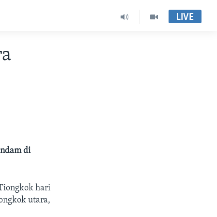
LIVE
ra
endam di
Tiongkok hari
ongkok utara,