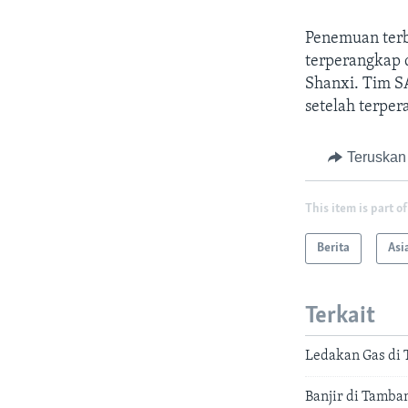
Penemuan terba
terperangkap d
Shanxi. Tim S
setelah terpe
Teruskan
This item is part of
Berita
Asi
Terkait
Ledakan Gas di
Banjir di Tamba