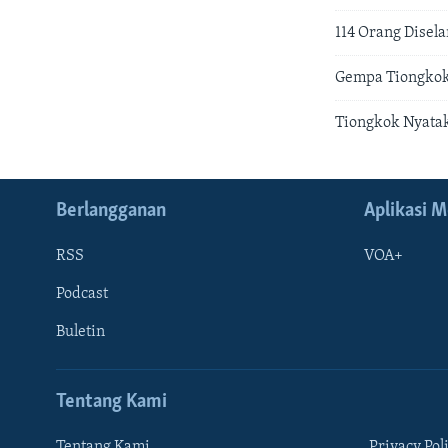
114 Orang Disel
Gempa Tiongkok
Tiongkok Nyata
Berlangganan
Aplikasi M
RSS
VOA+
Podcast
Buletin
Tentang Kami
Tentang Kami
Privacy Pol