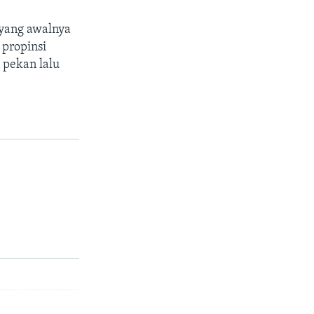
 yang awalnya
 propinsi
 pekan lalu