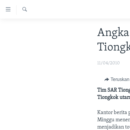
Tautan-
tautan
Cari
Akses
BERANDA
Angka
Lanjut
DUNIA
ke
Tiong
VIDEO
Konten
Utama
POLYGRAPH
Lanjut
11/04/2010
DAFTAR PROGRAM
ke
Navigasi
Teruskan
Utama
Tim SAR Tiong
Lanjut
Tiongkok utar
ke
Pencarian
Kantor berita
Minggu menemu
menjadikan to