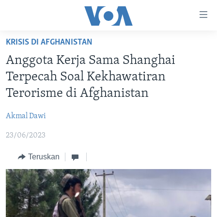
Tautan-
tautan
Akses
KRISIS DI AFGHANISTAN
BERANDA
Lanjut
Anggota Kerja Sama Shanghai
ke
DUNIA
Terpecah Soal Kekhawatiran
Konten
VIDEO
Utama
Terorisme di Afghanistan
Lanjut
POLYGRAPH
ke
Akmal Dawi
DAFTAR PROGRAM
Navigasi
23/06/2023
Utama
Learning English
Lanjut
Teruskan
ke
IKUTI KAMI
Pencarian