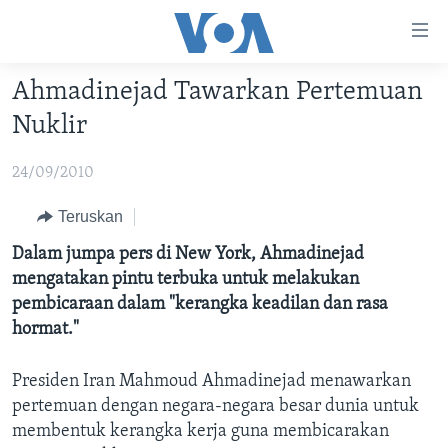
Tautan-
tautan
Akses
Ahmadinejad Tawarkan Pertemuan
BERANDA
Lanjut
Nuklir
ke
DUNIA
Konten
24/09/2010
VIDEO
Utama
Lanjut
POLYGRAPH
Teruskan
ke
DAFTAR PROGRAM
Dalam jumpa pers di New York, Ahmadinejad
Navigasi
mengatakan pintu terbuka untuk melakukan
Utama
Learning English
pembicaraan dalam "kerangka keadilan dan rasa
Lanjut
hormat."
ke
IKUTI KAMI
Pencarian
Presiden Iran Mahmoud Ahmadinejad menawarkan
pertemuan dengan negara-negara besar dunia untuk
membentuk kerangka kerja guna membicarakan