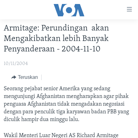
Tautan-
tautan
Akses
Armitage: Perundingan akan
BERANDA
Lanjut
Mengakibatkan lebih Banyak
ke
DUNIA
Penyanderaan - 2004-11-10
Konten
VIDEO
Utama
10/11/2004
Lanjut
POLYGRAPH
ke
DAFTAR PROGRAM
Teruskan
Navigasi
Seorang pejabat senior Amerika yang sedang
Utama
Learning English
mengunjungi Afghanistan mengharapkan agar pihak
Lanjut
penguasa Afghanistan tidak mengadakan negosiasi
ke
IKUTI KAMI
dengan para penculik tiga karyawan badan PBB yang
Pencarian
diculik hampir dua minggu lalu.
Wakil Menteri Luar Negeri AS Richard Armitage