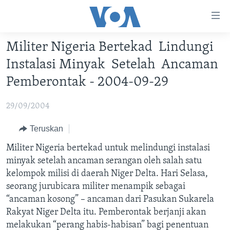
Tautan-
tautan
Akses
Militer Nigeria Bertekad Lindungi
BERANDA
Lanjut
Instalasi Minyak Setelah Ancaman
ke
DUNIA
Pemberontak - 2004-09-29
Konten
VIDEO
Utama
29/09/2004
Lanjut
POLYGRAPH
ke
DAFTAR PROGRAM
Teruskan
Navigasi
Militer Nigeria bertekad untuk melindungi instalasi
Utama
Learning English
minyak setelah ancaman serangan oleh salah satu
Lanjut
kelompok milisi di daerah Niger Delta. Hari Selasa,
ke
IKUTI KAMI
seorang jurubicara militer menampik sebagai
Pencarian
“ancaman kosong” – ancaman dari Pasukan Sukarela
Rakyat Niger Delta itu. Pemberontak berjanji akan
melakukan “perang habis-habisan” bagi penentuan