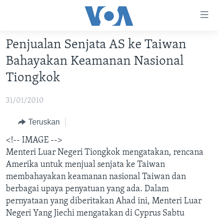
Tautan-
tautan
Akses
Penjualan Senjata AS ke Taiwan
BERANDA
Lanjut
Bahayakan Keamanan Nasional
ke
DUNIA
Tiongkok
Konten
VIDEO
Utama
31/01/2010
Lanjut
POLYGRAPH
ke
DAFTAR PROGRAM
Teruskan
Navigasi
<!-- IMAGE -->
Utama
Learning English
Menteri Luar Negeri Tiongkok mengatakan, rencana
Lanjut
Amerika untuk menjual senjata ke Taiwan
ke
IKUTI KAMI
membahayakan keamanan nasional Taiwan dan
Pencarian
berbagai upaya penyatuan yang ada. Dalam
pernyataan yang diberitakan Ahad ini, Menteri Luar
Negeri Yang Jiechi mengatakan di Cyprus Sabtu