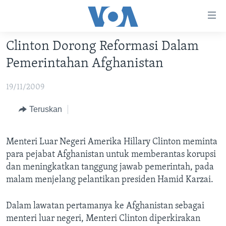
Tautan-
tautan
Akses
Clinton Dorong Reformasi Dalam
BERANDA
Lanjut
Pemerintahan Afghanistan
ke
DUNIA
Konten
19/11/2009
VIDEO
Utama
Lanjut
POLYGRAPH
Teruskan
ke
DAFTAR PROGRAM
Navigasi
Menteri Luar Negeri Amerika Hillary Clinton meminta
Utama
Learning English
para pejabat Afghanistan untuk memberantas korupsi
Lanjut
dan meningkatkan tanggung jawab pemerintah, pada
ke
malam menjelang pelantikan presiden Hamid Karzai.
IKUTI KAMI
Pencarian
Dalam lawatan pertamanya ke Afghanistan sebagai
menteri luar negeri, Menteri Clinton diperkirakan