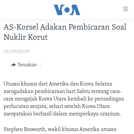
Tautan-
tautan
Akses
AS-Korsel Adakan Pembicaran Soal
BERANDA
Lanjut
Nuklir Korut
ke
DUNIA
Konten
05/09/2009
VIDEO
Utama
Lanjut
POLYGRAPH
Teruskan
ke
DAFTAR PROGRAM
Navigasi
Utusan khusus dari Amerika dan Korea Selatan
Utama
Learning English
mengadakan pembicaraan hari Sabtu tentang cara-
Lanjut
cara mengajak Korea Utara kembali ke perundingan
ke
perlucutan senjata, sehari setelah Korea Utara
IKUTI KAMI
Pencarian
menyatakan berhasil dalam memperkaya uranium.
Stephen Bosworth, wakil khusus Amerika urusan