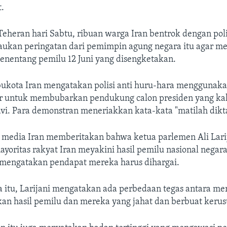
t.
 Teheran hari Sabtu, ribuan warga Iran bentrok dengan pol
aukan peringatan dari pemimpin agung negara itu agar m
enentang pemilu 12 Juni yang disengketakan.
ibukota Iran mengatakan polisi anti huru-hara menggunaka
r untuk membubarkan pendukung calon presiden yang kal
vi. Para demonstran meneriakkan kata-kata "matilah dikta
k, media Iran memberitakan bahwa ketua parlemen Ali Lari
oritas rakyat Iran meyakini hasil pemilu nasional negara 
a mengatakan pendapat mereka harus dihargai.
a itu, Larijani mengatakan ada perbedaan tegas antara me
n hasil pemilu dan mereka yang jahat dan berbuat keru