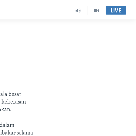
LIVE
h
ala besar
i kekerasan
akan.
 dalam
dibakar selama