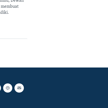
emilu, Dewan
k membuat
diki.