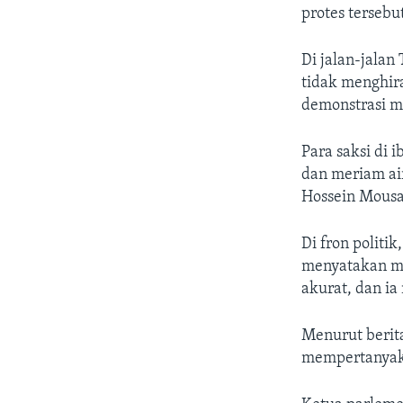
protes tersebu
Di jalan-jalan
tidak menghir
demonstrasi m
Para saksi di 
dan meriam ai
Hossein Mousa
Di fron politi
menyatakan may
akurat, dan i
Menurut berit
mempertanyaka