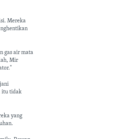
isi. Mereka
enghentikan
n gas air mata
ah, Mir
tor."
jani
itu tidak
reka yang
suhan.