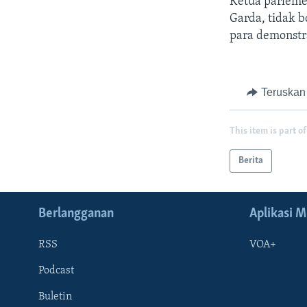
Ketua parleme
Garda, tidak 
para demonstr
Teruskan
This item is part of
Berita
Berlangganan
Aplikasi M
RSS
VOA+
Podcast
Buletin