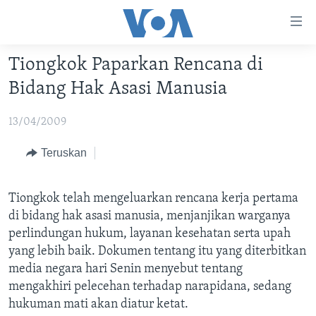
Tautan-
tautan
Akses
Tiongkok Paparkan Rencana di
BERANDA
Lanjut
Bidang Hak Asasi Manusia
ke
DUNIA
Konten
13/04/2009
VIDEO
Utama
Lanjut
POLYGRAPH
Teruskan
ke
DAFTAR PROGRAM
Navigasi
Tiongkok telah mengeluarkan rencana kerja pertama
Utama
Learning English
di bidang hak asasi manusia, menjanjikan warganya
Lanjut
perlindungan hukum, layanan kesehatan serta upah
ke
yang lebih baik. Dokumen tentang itu yang diterbitkan
IKUTI KAMI
Pencarian
media negara hari Senin menyebut tentang
mengakhiri pelecehan terhadap narapidana, sedang
hukuman mati akan diatur ketat.