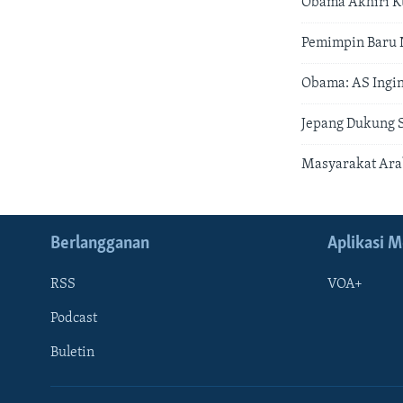
Obama Akhiri K
Pemimpin Baru 
Obama: AS Ingi
Jepang Dukung S
Masyarakat Ara
Berlangganan
Aplikasi M
RSS
VOA+
Podcast
Buletin