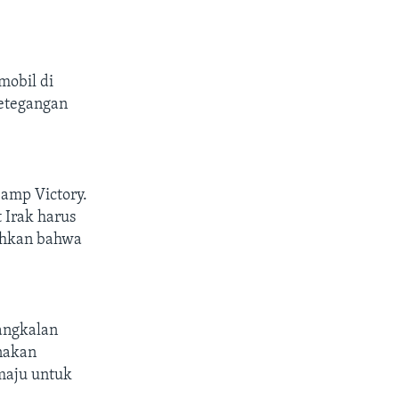
mobil di
ketegangan
amp Victory.
 Irak harus
bahkan bahwa
pangkalan
nakan
maju untuk