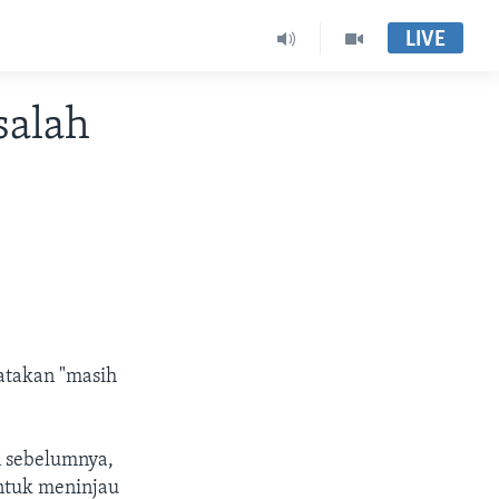
LIVE
salah
atakan "masih
n sebelumnya,
ntuk meninjau