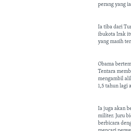
perang yang ia
Ia tiba dari T
ibukota Irak 
yang masih ter
Obama bertemu
Tentara membe
mengambil ali
1,5 tahun lagi
Ia juga akan b
militer. Juru
berbicara den
mencari penyel