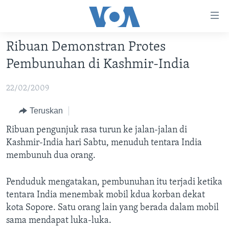
Tautan-
tautan
Akses
Ribuan Demonstran Protes
BERANDA
Lanjut
Pembunuhan di Kashmir-India
ke
DUNIA
Konten
22/02/2009
VIDEO
Utama
Lanjut
POLYGRAPH
Teruskan
ke
DAFTAR PROGRAM
Ribuan pengunjuk rasa turun ke jalan-jalan di
Navigasi
Kashmir-India hari Sabtu, menuduh tentara India
Utama
Learning English
membunuh dua orang.
Lanjut
ke
Penduduk mengatakan, pembunuhan itu terjadi ketika
IKUTI KAMI
Pencarian
tentara India menembak mobil kdua korban dekat
kota Sopore. Satu orang lain yang berada dalam mobil
sama mendapat luka-luka.