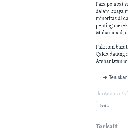
Para pejabat 
dalam upaya m
minoritas di d
penting merek
Muhammad, dal
Pakistan barat
Qaida datang m
Afghanistan me
Teruskan
This item is part of
Berita
Terkait