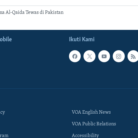
ma Al-Qaida Tewas di Pakistan
obile
Ikuti Kami
icy
VOA English News
VOA Public Relations
gram
Accessibility