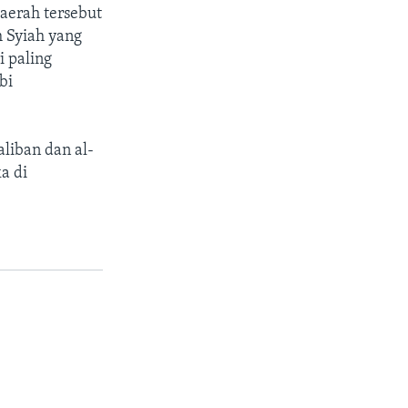
aerah tersebut
 Syiah yang
i paling
bi
aliban dan al-
a di