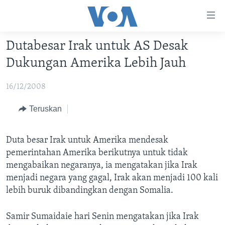
Tautan-
tautan
Akses
Dutabesar Irak untuk AS Desak
BERANDA
Lanjut
Dukungan Amerika Lebih Jauh
ke
DUNIA
Konten
16/12/2008
VIDEO
Utama
Lanjut
POLYGRAPH
Teruskan
ke
DAFTAR PROGRAM
Navigasi
Duta besar Irak untuk Amerika mendesak
Utama
Learning English
pemerintahan Amerika berikutnya untuk tidak
Lanjut
mengabaikan negaranya, ia mengatakan jika Irak
ke
menjadi negara yang gagal, Irak akan menjadi 100 kali
IKUTI KAMI
Pencarian
lebih buruk dibandingkan dengan Somalia.
Samir Sumaidaie hari Senin mengatakan jika Irak