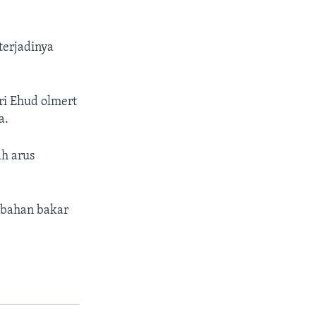
terjadinya
ri Ehud olmert
a.
h arus
 bahan bakar