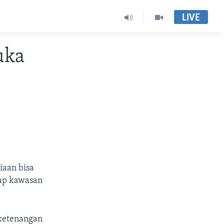
LIVE
uka
iaan bisa
dap kawasan
 ketenangan