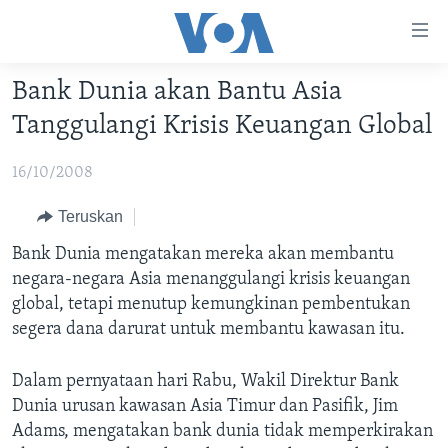
Tautan-
tautan
Akses
Bank Dunia akan Bantu Asia
BERANDA
Lanjut
Tanggulangi Krisis Keuangan Global
ke
DUNIA
Konten
16/10/2008
VIDEO
Utama
Lanjut
POLYGRAPH
Teruskan
ke
DAFTAR PROGRAM
Bank Dunia mengatakan mereka akan membantu
Navigasi
negara-negara Asia menanggulangi krisis keuangan
Utama
Learning English
global, tetapi menutup kemungkinan pembentukan
Lanjut
segera dana darurat untuk membantu kawasan itu.
ke
IKUTI KAMI
Pencarian
Dalam pernyataan hari Rabu, Wakil Direktur Bank
Dunia urusan kawasan Asia Timur dan Pasifik, Jim
Adams, mengatakan bank dunia tidak memperkirakan