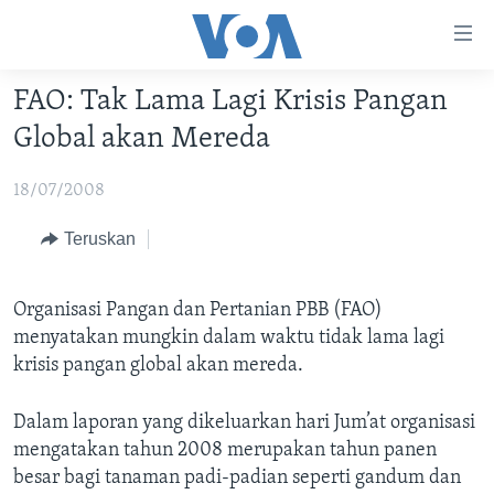
Tautan-
tautan
Akses
FAO: Tak Lama Lagi Krisis Pangan
BERANDA
Lanjut
Global akan Mereda
ke
DUNIA
Konten
18/07/2008
VIDEO
Utama
Lanjut
POLYGRAPH
Teruskan
ke
DAFTAR PROGRAM
Navigasi
Organisasi Pangan dan Pertanian PBB (FAO)
Utama
Learning English
menyatakan mungkin dalam waktu tidak lama lagi
Lanjut
krisis pangan global akan mereda.
ke
IKUTI KAMI
Pencarian
Dalam laporan yang dikeluarkan hari Jum’at organisasi
mengatakan tahun 2008 merupakan tahun panen
besar bagi tanaman padi-padian seperti gandum dan