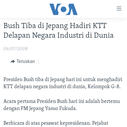
Tautan-
tautan
Akses
Bush Tiba di Jepang Hadiri KTT
BERANDA
Lanjut
Delapan Negara Industri di Dunia
ke
DUNIA
Konten
06/07/2008
VIDEO
Utama
Lanjut
POLYGRAPH
Teruskan
ke
DAFTAR PROGRAM
Navigasi
Presiden Bush tiba di Jepang hari ini untuk menghadiri
Utama
Learning English
KTT delapan negara industri di dunia, Kelompok G-8.
Lanjut
ke
Acara pertama Presiden Bush hari ini adalah bertemu
IKUTI KAMI
Pencarian
dengan PM Jepang Yasuo Fukuda.
Berbicara di atas pesawat kepresidenan. Pejabat