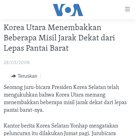
Tautan-
tautan
Akses
Korea Utara Menembakkan
BERANDA
Lanjut
Beberapa Misil Jarak Dekat dari
ke
DUNIA
Lepas Pantai Barat
Konten
VIDEO
Utama
28/03/2008
Lanjut
POLYGRAPH
ke
DAFTAR PROGRAM
Teruskan
Navigasi
Seorang juru-bicara Presiden Korea Selatan telah
Utama
Learning English
mengukuhkan bahwa Korea Utara memang
Lanjut
menembakkan beberapa misil jarak dekat dari lepas
ke
IKUTI KAMI
pantai barat-nya.
Pencarian
Kantor berita Korea Selatan Yonhap mengatakan
peluncuran itu dilakukan Jumat pagi. Jurubicara