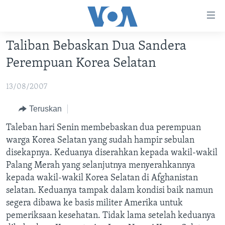
Tautan-
tautan
Akses
Taliban Bebaskan Dua Sandera
BERANDA
Lanjut
Perempuan Korea Selatan
ke
DUNIA
Konten
13/08/2007
VIDEO
Utama
Lanjut
POLYGRAPH
Teruskan
ke
DAFTAR PROGRAM
Taleban hari Senin membebaskan dua perempuan
Navigasi
warga Korea Selatan yang sudah hampir sebulan
Utama
Learning English
disekapnya. Keduanya diserahkan kepada wakil-wakil
Lanjut
Palang Merah yang selanjutnya menyerahkannya
ke
kepada wakil-wakil Korea Selatan di Afghanistan
IKUTI KAMI
Pencarian
selatan. Keduanya tampak dalam kondisi baik namun
segera dibawa ke basis militer Amerika untuk
pemeriksaan kesehatan. Tidak lama setelah keduanya