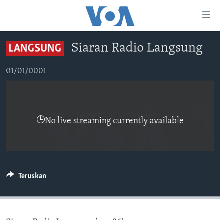
Tautan-
tautan
Akses
Siaran Radio Langsung
LANGSUNG
BERANDA
Lanjut
ke
DUNIA
01/01/0001
Konten
VIDEO
Utama
Lanjut
POLYGRAPH
ke
No live streaming currently available
DAFTAR PROGRAM
Navigasi
Utama
Learning English
Lanjut
ke
IKUTI KAMI
Teruskan
Pencarian