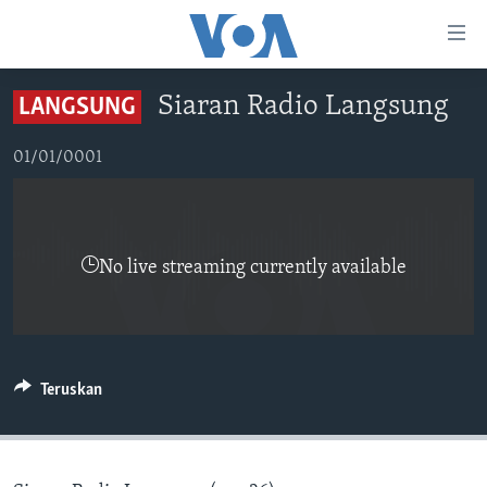
Tautan-
tautan
Akses
Siaran Radio Langsung
LANGSUNG
BERANDA
Lanjut
ke
DUNIA
01/01/0001
Konten
VIDEO
Utama
Lanjut
POLYGRAPH
ke
No live streaming currently available
DAFTAR PROGRAM
Navigasi
Utama
Learning English
Lanjut
ke
IKUTI KAMI
Teruskan
Pencarian